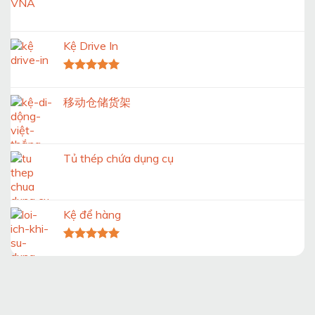
Kệ Drive In
Được xếp
hạng
5.00
移动仓储货架
5 sao
Tủ thép chứa dụng cụ
Kệ để hàng
Được xếp
hạng
5.00
5 sao