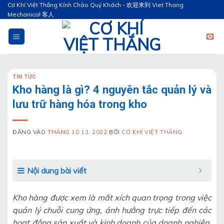
Bỏ
Cơ Khí Việt Thắng Kính Chào Quý Khách - 欢迎来到 Viet Thang
Mechanical 客人
qua
nội
dung
TIN TỨC
Kho hàng là gì? 4 nguyên tắc quản lý và
lưu trữ hàng hóa trong kho
ĐĂNG VÀO
THÁNG 10 13, 2022
BỞI
CƠ KHÍ VIỆT THẮNG
Nội dung bài viết
Kho hàng được xem là mắt xích quan trọng trong việc
quản lý chuỗi cung ứng, ảnh hưởng trực tiếp đến các
hoạt động sản xuất và kinh doanh của doanh nghiệp.