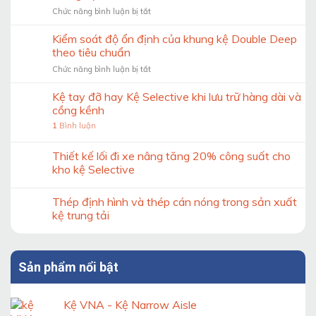
ở
Chức năng bình luận bị tắt
Checklist
15
Kiểm soát độ ổn định của khung kệ Double Deep
thông
theo tiêu chuẩn
tin
ở
Chức năng bình luận bị tắt
cần
Kiểm
trước
soát
Kệ tay đỡ hay Kệ Selective khi lưu trữ hàng dài và
khi
độ
thiết
cồng kềnh
ổn
kế
1
Bình luận
định
hệ
của
thống
khung
Thiết kế lối đi xe nâng tăng 20% công suất cho
kệ
kệ
kho
kho kệ Selective
Double
Deep
Thép định hình và thép cán nóng trong sản xuất
theo
tiêu
kệ trung tải
chuẩn
Sản phẩm nổi bật
Kệ VNA - Kệ Narrow Aisle