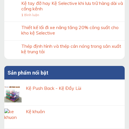
soát
Kệ tay đỡ hay Kệ Selective khi lưu trữ hàng dài và
khi
độ
thiết
cồng kềnh
ổn
kế
1
Bình luận
định
hệ
của
thống
khung
Thiết kế lối đi xe nâng tăng 20% công suất cho
kệ
kệ
kho
kho kệ Selective
Double
Deep
Thép định hình và thép cán nóng trong sản xuất
theo
tiêu
kệ trung tải
chuẩn
Sản phẩm nổi bật
Kệ Push Back - Kệ Đẩy Lùi
Kệ khuôn