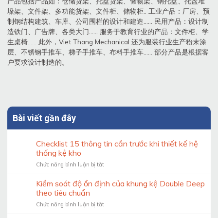
产品包括产品如：仓储货架、托盘货架、储物架、钢托盘、托盘堆
垛架、文件架、多功能货架、文件柜、储物柜.. 工业产品：厂房、预
制钢结构建筑、车库、公司围栏的设计和建造…… 民用产品：设计制
造铁门、广告牌、各类大门…… 服务于教育行业的产品：文件柜、学
生桌椅…… 此外，Viet Thang Mechanical 还为服装行业生产粉末涂
层、不锈钢手推车、梯子手推车、布料手推车…… 部分产品是根据客
户要求设计制造的。
Bài viết gần đây
Checklist 15 thông tin cần trước khi thiết kế hệ
thống kệ kho
ở
Chức năng bình luận bị tắt
Checklist
15
Kiểm soát độ ổn định của khung kệ Double Deep
thông
theo tiêu chuẩn
tin
ở
Chức năng bình luận bị tắt
cần
Kiểm
trước