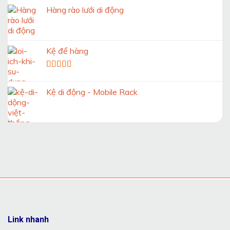
Hàng rào lưới di động
Kệ để hàng
Được xếp
hạng
5.00
5
Kệ di động - Mobile Rack
sao
Link nhanh