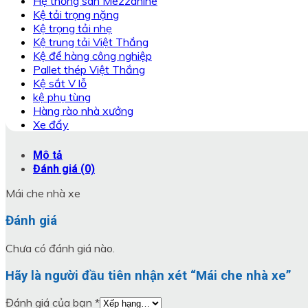
Hệ thống sàn Mezzanine
Kệ tải trọng nặng
Kệ trọng tải nhẹ
Kệ trung tải Việt Thắng
Kệ để hàng công nghiệp
Pallet thép Việt Thắng
Kệ sắt V lỗ
kệ phụ tùng
Hàng rào nhà xưởng
Xe đẩy
Mô tả
Đánh giá (0)
Mái che nhà xe
Đánh giá
Chưa có đánh giá nào.
Hãy là người đầu tiên nhận xét “Mái che nhà xe”
Đánh giá của bạn
*