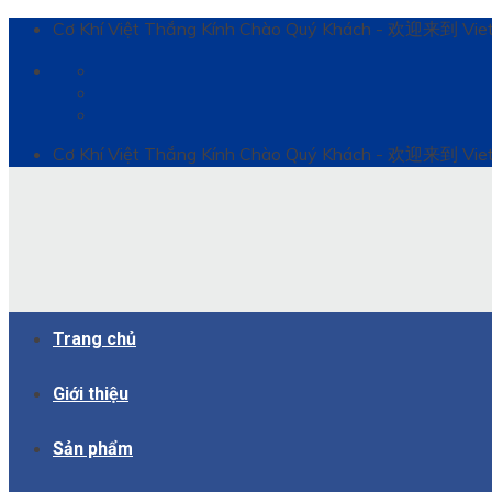
Bỏ
Cơ Khí Việt Thắng Kính Chào Quý Khách - 欢迎来到 Vie
qua
nội
dung
Cơ Khí Việt Thắng Kính Chào Quý Khách - 欢迎来到 Vie
Trang chủ
Giới thiệu
Sản phẩm