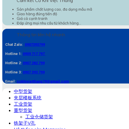
Cam kết Cơ Khí Việt Thắng
Sản phẩm chất lượng cao, đa dạng mẫu mã
Giao hàng đúng tiến độ
Giá cả cạnh tranh
Đáp ứng mọi nhu cầu từ khách hàng...
Thông tin liên hệ nhanh
Chat Zalo:
0907393799
Hotline 1:
0909 717 797
Hotline 2:
0907 282 799
Hotline 3:
0907 393 799
Email:
cokhivietthang79@gmail.com
中型货架
夹层楼板系统
工业货架
重型货架
工业仓储货架
铁架子V孔