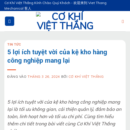
Bỏ
Cơ Khí Việt Thắng Kính Chào Quý Khách - 欢迎来到 Viet Thang
Mechanical 客人
qua
nội
dung
TIN TỨC
5 lợi ích tuyệt vời của kệ kho hàng
công nghiệp mang lại
ĐĂNG VÀO
THÁNG 3 26, 2024
BỞI
CƠ KHÍ VIỆT THẮNG
5 lợi ích tuyệt vời của kệ kho hàng công nghiệp mang
lại là tối ưu không gian, cải thiện quản lý, đảm bảo an
toàn, linh hoạt hơn và tối ưu chi phí. Cùng tìm hiểu
thêm chi tiết trong bài viết cùng Cơ Khí Việt Thắng