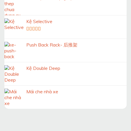
Kệ Selective
Được xếp
hạng
5.00
5
Push Back Rack- 后推架
sao
Kệ Double Deep
Mái che nhà xe