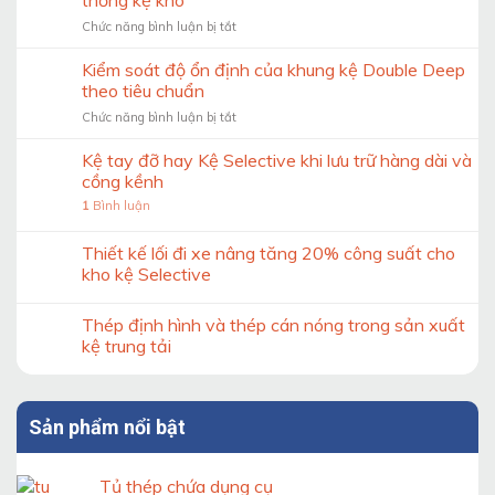
ở
Chức năng bình luận bị tắt
Checklist
15
Kiểm soát độ ổn định của khung kệ Double Deep
thông
theo tiêu chuẩn
tin
ở
Chức năng bình luận bị tắt
cần
Kiểm
trước
soát
Kệ tay đỡ hay Kệ Selective khi lưu trữ hàng dài và
khi
độ
thiết
cồng kềnh
ổn
kế
1
Bình luận
định
hệ
của
thống
khung
Thiết kế lối đi xe nâng tăng 20% công suất cho
kệ
kệ
kho
kho kệ Selective
Double
Deep
Thép định hình và thép cán nóng trong sản xuất
theo
tiêu
kệ trung tải
chuẩn
Sản phẩm nổi bật
Tủ thép chứa dụng cụ