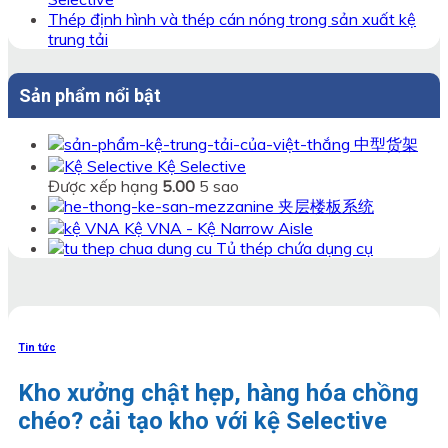
khi
định
Thép định hình và thép cán nóng trong sản xuất kệ
thiết
của
trung tải
kế
khung
hệ
kệ
Sản phẩm nổi bật
thống
Double
kệ
Deep
kho
theo
中型货架
tiêu
Kệ Selective
chuẩn
Được xếp hạng
5.00
5 sao
夹层楼板系统
Kệ VNA - Kệ Narrow Aisle
Tủ thép chứa dụng cụ
Tin tức
Kho xưởng chật hẹp, hàng hóa chồng
chéo? cải tạo kho với kệ Selective