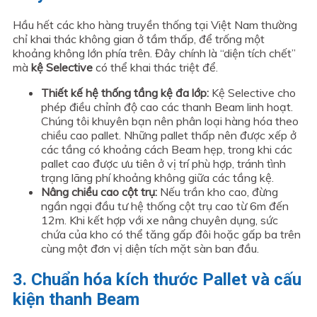
Hầu hết các kho hàng truyền thống tại Việt Nam thường
chỉ khai thác không gian ở tầm thấp, để trống một
khoảng không lớn phía trên. Đây chính là “diện tích chết”
mà
kệ Selective
có thể khai thác triệt để.
Thiết kế hệ thống tầng kệ đa lớp:
Kệ Selective cho
phép điều chỉnh độ cao các thanh Beam linh hoạt.
Chúng tôi khuyên bạn nên phân loại hàng hóa theo
chiều cao pallet. Những pallet thấp nên được xếp ở
các tầng có khoảng cách Beam hẹp, trong khi các
pallet cao được ưu tiên ở vị trí phù hợp, tránh tình
trạng lãng phí khoảng không giữa các tầng kệ.
Nâng chiều cao cột trụ:
Nếu trần kho cao, đừng
ngần ngại đầu tư hệ thống cột trụ cao từ 6m đến
12m. Khi kết hợp với xe nâng chuyên dụng, sức
chứa của kho có thể tăng gấp đôi hoặc gấp ba trên
cùng một đơn vị diện tích mặt sàn ban đầu.
3. Chuẩn hóa kích thước Pallet và cấu
kiện thanh Beam