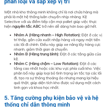
phân loại và sắp xếp vị trí
Một nhà kho thông minh không chỉ là nơi chứa hàng mà
phải là một hệ thống luân chuyển nhịp nhàng. Kệ
Selective với ưu điểm tiếp cận mọi pallet giúp việc thực
hiện
nguyên tắc ABC
trở nên dễ dàng hơn bao giờ hết.
Nhóm A (Hàng nhanh – High Rotation):
Đặt ở các vị
trí thấp, gần cửa xuất nhập hàng và ngay mặt tiền
các lối đi chính. Điều này giúp xe nâng lấy hàng cực
nhanh, giảm thời gian di chuyển.
Nhóm B (Hàng trung bình):
Đặt ở các tầng giữa của
kệ.
Nhóm C (Hàng chậm – Low Rotation):
Đặt ở các
tầng cao nhất hoặc các khu vực phía cuối kho. Việc
phân bổ này giúp loại bỏ tình trạng ùn tắc tại các lối
đi, tạo ra sự thông thoáng ảo nhưng mang lại hiệu
quả thật, giúp diện tích kho được sử dụng một cách
tinh gọn và khoa học nhất.
5. Tăng cường phụ kiện bảo vệ và hệ
thống chỉ dẫn thông minh