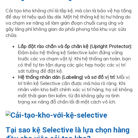
Cải tạo kho không chỉ là lắp kệ, mà còn là bảo vệ hạ tầng
để duy trì hiệu quả lâu dài. Một hệ thống kệ bị hư hỏng do
va chạm xe nâng sẽ làm gián đoạn chuỗi cung ứng và
gây lãng phí không gian do phải phong tỏa khu vực sửa
chữa.
Lắp đặt rào chắn và ốp chân kệ (Upright Protector):
Đảm bảo hệ thống kệ Selective luôn đứng vững
trước các va chạm vật lý. Khi hệ thống an toàn, bạn
có thể tự tin tận dụng các góc hẹp hoặc các vị trí
sát tường để đặt kệ.
Hệ thống nhãn dán (Labeling) và sơ đồ vị trí:
Mỗi vị
trí trên kệ Selective cần được mã hóa rõ ràng. Khi
nhân viên kho biết chính xác vị trí hàng, họ sẽ không
mất thời gian tìm kiếm, từ đó không gây ra tình
trạng xe nâng đỗ chắn lối đi một cách vô ích.
Tại sao kệ Selective là lựa chọn hàng