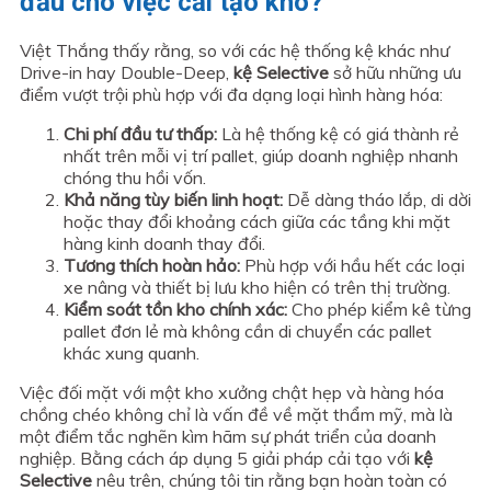
đầu cho việc cải tạo kho?
Việt Thắng thấy rằng, so với các hệ thống kệ khác như
Drive-in hay Double-Deep,
kệ Selective
sở hữu những ưu
điểm vượt trội phù hợp với đa dạng loại hình hàng hóa:
Chi phí đầu tư thấp:
Là hệ thống kệ có giá thành rẻ
nhất trên mỗi vị trí pallet, giúp doanh nghiệp nhanh
chóng thu hồi vốn.
Khả năng tùy biến linh hoạt:
Dễ dàng tháo lắp, di dời
hoặc thay đổi khoảng cách giữa các tầng khi mặt
hàng kinh doanh thay đổi.
Tương thích hoàn hảo:
Phù hợp với hầu hết các loại
xe nâng và thiết bị lưu kho hiện có trên thị trường.
Kiểm soát tồn kho chính xác:
Cho phép kiểm kê từng
pallet đơn lẻ mà không cần di chuyển các pallet
khác xung quanh.
Việc đối mặt với một kho xưởng chật hẹp và hàng hóa
chồng chéo không chỉ là vấn đề về mặt thẩm mỹ, mà là
một điểm tắc nghẽn kìm hãm sự phát triển của doanh
nghiệp. Bằng cách áp dụng 5 giải pháp cải tạo với
kệ
Selective
nêu trên, chúng tôi tin rằng bạn hoàn toàn có