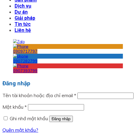
Dịch vụ
Dự án
Giải pháp
Tin tức
Liên hệ
0909717797
0907282799
0907393799
Đăng nhập
Bắt
Tên tài khoản hoặc địa chỉ email
*
buộc
Bắt
Mật khẩu
*
buộc
Ghi nhớ mật khẩu
Đăng nhập
Quên mật khẩu?