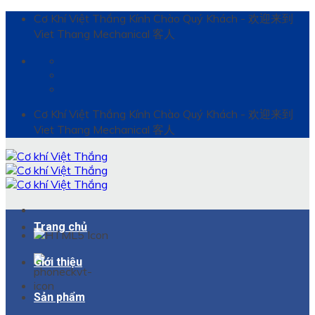
Bỏ
Cơ Khí Việt Thắng Kính Chào Quý Khách - 欢迎来到
qua
Viet Thang Mechanical 客人
nội
dung
Cơ Khí Việt Thắng Kính Chào Quý Khách - 欢迎来到
Viet Thang Mechanical 客人
Trang chủ
Giới thiệu
Sản phẩm