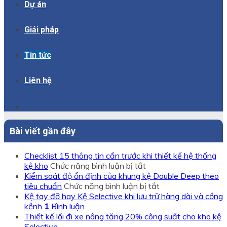
Dự án
Giải pháp
Tin tức
Liên hệ
Bài viết gần đây
Checklist 15 thông tin cần trước khi thiết kế hệ thống
ở
kệ kho
Chức năng bình luận bị tắt
Checklist
Kiểm soát độ ổn định của khung kệ Double Deep theo
15
ở
tiêu chuẩn
Chức năng bình luận bị tắt
thông
Kiểm
Kệ tay đỡ hay Kệ Selective khi lưu trữ hàng dài và cồng
tin
soát
kềnh
1
Bình luận
cần
độ
Thiết kế lối đi xe nâng tăng 20% công suất cho kho kệ
trước
ổn
Selective