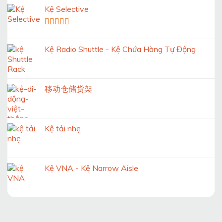
Kệ Selective
Được xếp
hạng
5.00
5
Kệ Radio Shuttle - Kệ Chứa Hàng Tự Động
sao
移动仓储货架
Kệ tải nhẹ
Kệ VNA - Kệ Narrow Aisle