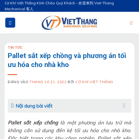
Bỏ
Cơ Khí Việt Thắng Kính Chào Quý Khách - 欢迎来到 Viet Thang
Mechanical 客人
qua
nội
dung
TIN TỨC
Pallet sắt xếp chồng và phương án tối
ưu hóa cho nhà kho
ĐĂNG VÀO
THÁNG 10 21, 2022
BỞI
CƠ KHÍ VIỆT THẮNG
Nội dung bài viết
Pallet sắt xếp chồng
là một phương án lưu trữ mà
không cần sử dụng đến kệ tối ưu hóa cho nhà kho.
Đặc biệt trong các khu công nghiệp, Pallet sắt xếp