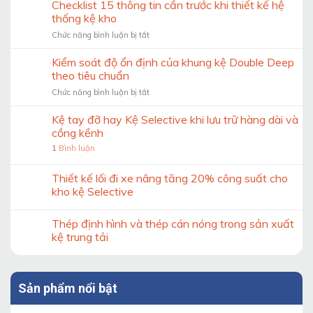
Checklist 15 thông tin cần trước khi thiết kế hệ
thống kệ kho
ở
Chức năng bình luận bị tắt
Checklist
15
Kiểm soát độ ổn định của khung kệ Double Deep
thông
theo tiêu chuẩn
tin
ở
Chức năng bình luận bị tắt
cần
Kiểm
trước
soát
Kệ tay đỡ hay Kệ Selective khi lưu trữ hàng dài và
khi
độ
thiết
cồng kềnh
ổn
kế
1
Bình luận
định
hệ
của
thống
khung
Thiết kế lối đi xe nâng tăng 20% công suất cho
kệ
kệ
kho
kho kệ Selective
Double
Deep
Thép định hình và thép cán nóng trong sản xuất
theo
tiêu
kệ trung tải
chuẩn
Sản phẩm nổi bật