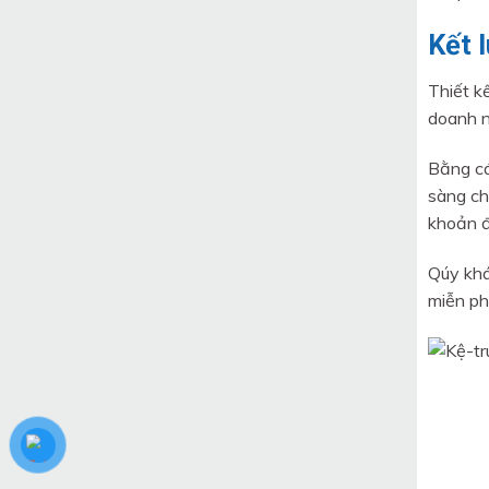
Kết 
Thiết kế
doanh n
Bằng cá
sàng ch
khoản đ
Qúy khá
miễn ph