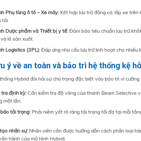
h Phụ tùng ô tô – Xe máy:
Kết hợp lưu trữ động cơ, lốp xe trên 
 tải.
h Dược phẩm và Thiết bị y tế:
Đảm bảo tiêu chuẩn lưu trữ khắt
 và lô sản xuất.
h Logistics (3PL):
Đáp ứng nhu cầu lưu trữ linh hoạt cho nhiều
ưu ý về an toàn và bảo trì hệ thống kệ h
thống Hybrid đòi hỏi sự chú trọng đặc biệt vào bảo trì vì cường
tra định kỳ:
Cần kiểm tra độ võng của thanh Beam Selective và 
g một lần.
báo tải trọng:
Phải niêm yết rõ ràng tải trọng tối đa tại mỗi tầ
tạo nhân sự:
Nhân viên cần được hướng dẫn cách phân loại hàn
vận hành của mô hình Hybrid.