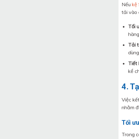
Nếu
kệ 
tải vào
Tối 
hàng
Tải t
dùng
Tiết 
kể ch
4. T
Việc kế
nhằm đạ
Tối ưu
Trong c