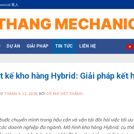
hanical 客人
Ụ
DỰ ÁN
GIẢI PHÁP
TIN TỨC
LIÊN HỆ
t kế kho hàng Hybrid: Giải pháp kết 
ÀO
THÁNG 5 13, 2026
BỞI
CƠ KHÍ VIỆT THẮNG
ước chuyển mình trong hậu cần và vận tải đòi hỏi việc tối ưu 
 các doanh nghiệp đa ngành. Mô hình kho hàng Hybrid, cụ thể 