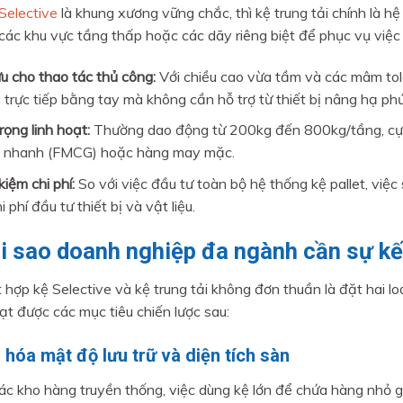
Selective
là khung xương vững chắc, thì kệ trung tải chính là hệ
 các khu vực tầng thấp hoặc các dãy riêng biệt để phục vụ việc 
ưu cho thao tác thủ công:
Với chiều cao vừa tầm và các mâm tole
 trực tiếp bằng tay mà không cần hỗ trợ từ thiết bị nâng hạ phứ
rọng linh hoạt:
Thường dao động từ 200kg đến 800kg/tầng, cực 
 nhanh (FMCG) hoặc hàng may mặc.
kiệm chi phí:
So với việc đầu tư toàn bộ hệ thống kệ pallet, việc
i phí đầu tư thiết bị và vật liệu.
ại sao doanh nghiệp đa ngành cần sự kế
t hợp kệ Selective và kệ trung tải không đơn thuần là đặt hai lo
t được các mục tiêu chiến lược sau:
 hóa mật độ lưu trữ và diện tích sàn
ác kho hàng truyền thống, việc dùng kệ lớn để chứa hàng nhỏ gâ