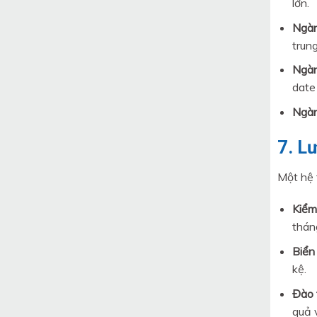
lớn.
Ngàn
trung
Ngàn
date
Ngàn
7. L
Một hệ 
Kiểm 
thán
Biển 
kệ.
Đào 
quả 