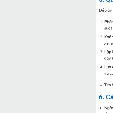
Để xây 
Phân
suất
Khảo
xe n
Lập 
dãy 
Lựa 
và cá
→ Tìm h
6. C
Ngàn