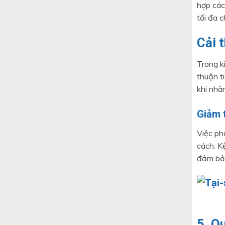
hợp các
tối đa 
Cải 
Trong k
thuận t
khi nhâ
Giảm t
Việc ph
cách. K
đảm bảo
5. Q