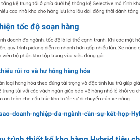
 tầng kệ trung tải ở phía dưới hệ thống kệ Selective mô hình k
chiều cao nhà kho cho hàng lưu kho lâu dài, đồng thời dành tầng
thiện tốc độ soạn hàng
inh doanh đa ngành, tốc độ là lợi thế cạnh tranh. Khi các mặt hà
iện, quy trình picking diễn ra nhanh hơn gấp nhiều lần. Xe nâng 
n viên bộ phận kho tập trung vào việc đóng gói.
hiểu rủi ro và hư hỏng hàng hóa
ân loại hàng hóa theo đúng tải trọng và đặc tính lưu trữ giúp 
ệ trung tải với các vách ngăn giúp bảo vệ hàng nhỏ lẻ khỏi va c
 an toàn cho cấu trúc kho trước sự di chuyển của xe nâng.
uy trình thiết kế kho hàng Hybrid tiêu 