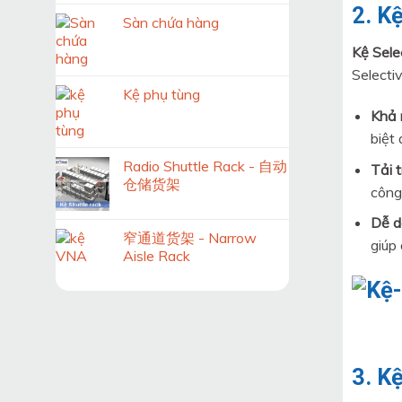
2. K
Sàn chứa hàng
Kệ Sele
Selecti
Kệ phụ tùng
Khả 
biệt
Radio Shuttle Rack - 自动
Tải 
仓储货架
công
Dễ d
窄通道货架 - Narrow
giúp
Aisle Rack
3. Kệ