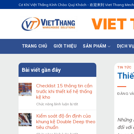
Bỏ
Cơ Khí Việt Thắng Kính Chào Quý Khách - 欢迎来到 Viet Thang Mec
qua
nội
dung
TRANG CHỦ
GIỚI THIỆU
SẢN PHẨM
DỊCH V
TIN TỨC
Bài viết gần đây
Thiế
Checklist 15 thông tin cần
trước khi thiết kế hệ thống
ĐĂNG V
kệ kho
ở
Chức năng bình luận bị tắt
Checklist
15
Kiểm soát độ ổn định của
Những b
thông
khung kệ Double Deep theo
tin
đối với
tiêu chuẩn
cần