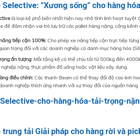
ệ Selective: “Xương sống” cho hàng hóa
ctive
là loại kệ phổ biến nhất hiện nay nhờ tính linh hoạt tuyệt 
ve để đảm nhận vai trò lưu trữ các pallet hàng nặng, cồng kềnh 
năng tiếp cận 100%:
Cho phép xe nâng tiếp cận trực tiếp từng 
 quan trọng đối với các doanh nghiệp có danh mục hàng hóa (S
trọng ấn tượng:
Mỗi tầng kệ có thể chịu tải từ 500kg đến 4000k
 nghiệp nặng, thực phẩm đồ uống hoặc vật liệu xây dựng.
àng điều chỉnh:
Các thanh Beam có thể thay đổi độ cao linh hoạ
 doanh nghiệp thích ứng nhanh với sự thay đổi của nguồn hàng.
 trung tải Giải pháp cho hàng rời và pic