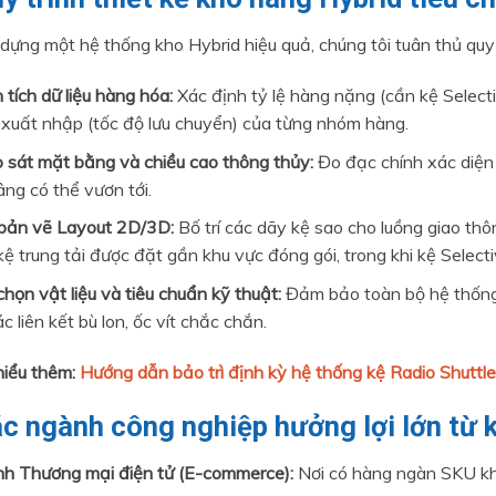
dựng một hệ thống kho Hybrid hiệu quả, chúng tôi tuân thủ quy 
 tích dữ liệu hàng hóa:
Xác định tỷ lệ hàng nặng (cần kệ Selecti
 xuất nhập (tốc độ lưu chuyển) của từng nhóm hàng.
 sát mặt bằng và chiều cao thông thủy:
Đo đạc chính xác diện t
âng có thể vươn tới.
bản vẽ Layout 2D/3D:
Bố trí các dãy kệ sao cho luồng giao th
kệ trung tải được đặt gần khu vực đóng gói, trong khi kệ Select
chọn vật liệu và tiêu chuẩn kỹ thuật:
Đảm bảo toàn bộ hệ thống đ
c liên kết bù lon, ốc vít chắc chắn.
iểu thêm:
Hướng dẫn bảo trì định kỳ hệ thống kệ Radio Shuttle
ác ngành công nghiệp hưởng lợi lớn từ 
h Thương mại điện tử (E-commerce):
Nơi có hàng ngàn SKU khá