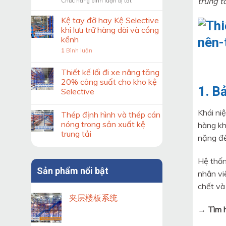
trung t
ở
Chức năng bình luận bị tắt
trước
Kiểm
khi
soát
thiết
Kệ tay đỡ hay Kệ Selective
độ
kế
khi lưu trữ hàng dài và cồng
ổn
hệ
kềnh
định
thống
1
Bình luận
của
kệ
khung
kho
kệ
Thiết kế lối đi xe nâng tăng
Double
20% công suất cho kho kệ
Deep
1. B
Selective
theo
tiêu
Khái ni
chuẩn
Thép định hình và thép cán
nóng trong sản xuất kệ
hàng kh
trung tải
nặng đến
Hệ thốn
Sản phẩm nổi bật
nhân vi
chết và
夹层楼板系统
→ Tìm h