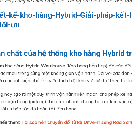
ải. Hãy cùng kệ chứa hàng Việt Thắng tìm hiểu sự kết hợp tạo 
ản chất của hệ thống kho hàng Hybrid t
ệm kho hàng
Hybrid Warehouse
(Kho hàng hỗn hợp) đề cập đến 
ác nhau trong cùng một không gian vận hành. Đối với các đơn
 các linh kiện nhỏ lẻ—việc tách biệt khu vực lưu trữ theo tải tr
g này tạo ra một quy trình vận hành liền mạch, cho phép xe nâ
ên soạn hàng (picking) thao tác nhanh chóng tại các khu vực kệ 
 tối ưu hóa tốc độ hoàn tất đơn hàng.
iểu thêm:
Tại sao nên chuyển đổi từ kệ Drive-in sang Radio sh