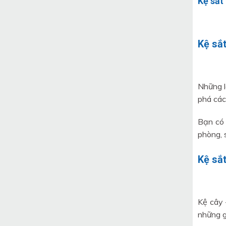
Kệ sắt
Kệ sắt
Những l
phá các
Bạn có 
phòng, 
Kệ sắt
Kệ cây 
những g