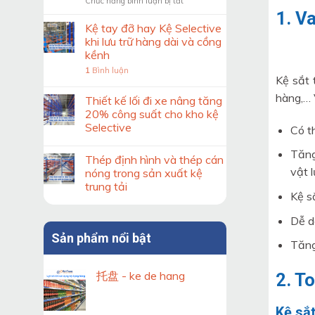
ở
Chức năng bình luận bị tắt
trước
Kiểm
khi
1. Va
soát
thiết
Kệ tay đỡ hay Kệ Selective
độ
kế
khi lưu trữ hàng dài và cồng
ổn
hệ
kềnh
định
thống
1
Bình luận
của
kệ
Kệ sắt 
khung
kho
hàng,… 
kệ
Thiết kế lối đi xe nâng tăng
Double
20% công suất cho kho kệ
Deep
Selective
Có t
theo
tiêu
Tăng
chuẩn
Thép định hình và thép cán
vật l
nóng trong sản xuất kệ
trung tải
Kệ sắ
Dễ d
Sản phẩm nổi bật
Tăng
托盘 - ke de hang
2. T
Kệ sắt