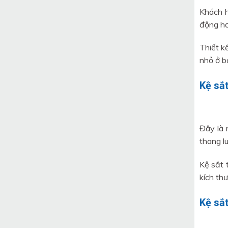
Khách h
động hơ
Thiết k
nhỏ ở b
Kệ sắt
Đây là 
thang l
Kệ sắt 
kích thư
Kệ sắt