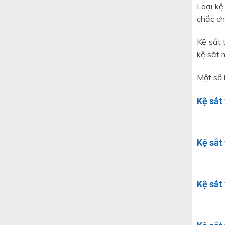
Loại kệ
chắc chắ
Kệ sắt 
kệ sắt 
Một số 
Kệ sắt 
Kệ sắt 
Kệ sắt