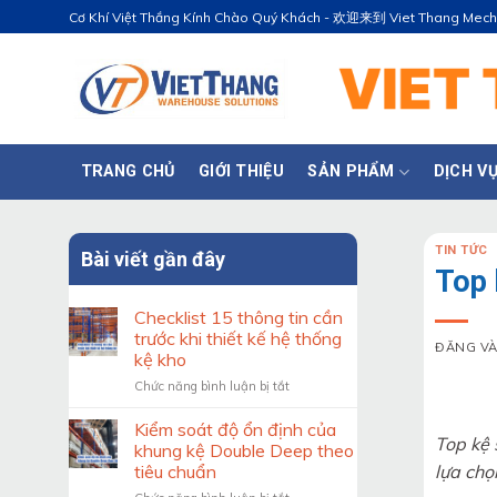
Bỏ
Cơ Khí Việt Thắng Kính Chào Quý Khách - 欢迎来到 Viet Thang Mec
qua
nội
dung
TRANG CHỦ
GIỚI THIỆU
SẢN PHẨM
DỊCH V
TIN TỨC
Bài viết gần đây
Top 
Checklist 15 thông tin cần
trước khi thiết kế hệ thống
ĐĂNG V
kệ kho
ở
Chức năng bình luận bị tắt
Checklist
15
Kiểm soát độ ổn định của
Top kệ 
thông
khung kệ Double Deep theo
tin
lựa chọ
tiêu chuẩn
cần