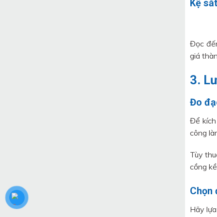
Kệ sắt
Đọc đến
giá thàn
3. Lư
Đo đạ
Để kích
công làm
Tùy thu
cồng kền
Chọn đ
Hãy lựa