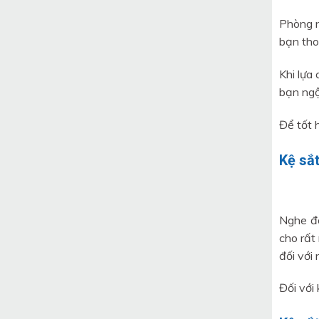
Phòng n
bạn tho
Khi lựa
bạn ngộ
Để tốt 
Kệ sắt
Nghe đế
cho rất
đối với 
Đối với