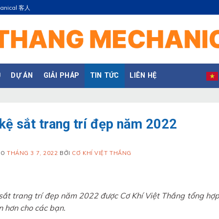
hanical 客人
Ụ
DỰ ÁN
GIẢI PHÁP
TIN TỨC
LIÊN HỆ
kệ sắt trang trí đẹp năm 2022
ÀO
THÁNG 3 7, 2022
BỞI
CƠ KHÍ VIỆT THẮNG
sắt trang trí đẹp năm 2022 được Cơ Khí Việt Thắng tổng hợp
n hơn cho các bạn.