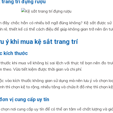
 trang trí đựng rượu
 đây chắc hẳn có nhiều bỡ ngỡ đúng không? Kệ sắt được sử 
h rẻ, thiết kế có thể cách điệu để giúp không gian trở nên ấn tư
u ý khi mua kệ sắt trang trí
c kích thước
 thước khi mua về không bị sai lệch với thực tế bạn nên đo tr
 theo. Vừa tiết kiệm được thời gian và chi phí.
ộc vào kích thước không gian sử dụng mà nên lưu ý và chọn loạ
h thì chọn kệ to rộng, nhiều tầng và chứa ít đồ nhẹ thì chọn kệ 
ơn vị cung cấp uy tín
 chọn nơi cung cấp uy tín để có thể an tâm về chất lượng và gi