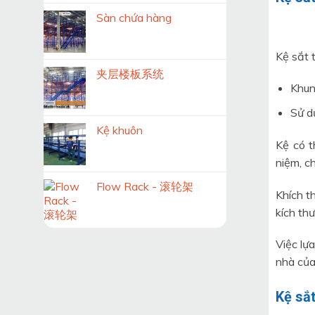
Sàn chứa hàng
Kệ sắt 
夹层楼板系统
Khun
Sử d
Kệ khuôn
Kệ có t
niệm, c
Flow Rack - 滚轮架
Khích t
kích th
Việc lự
nhà của
Kệ sắt