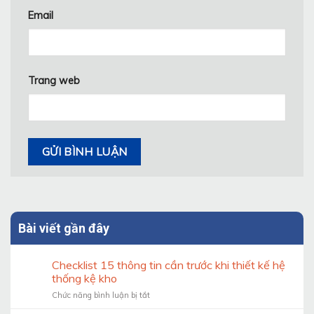
Email
Trang web
Bài viết gần đây
Checklist 15 thông tin cần trước khi thiết kế hệ
thống kệ kho
ở
Chức năng bình luận bị tắt
Checklist