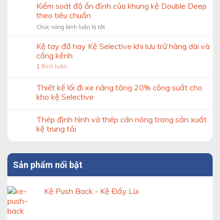
15
Kiểm soát độ ổn định của khung kệ Double Deep
thông
theo tiêu chuẩn
tin
ở
Chức năng bình luận bị tắt
cần
Kiểm
trước
soát
Kệ tay đỡ hay Kệ Selective khi lưu trữ hàng dài và
khi
độ
thiết
cồng kềnh
ổn
kế
1
Bình luận
định
hệ
của
thống
khung
Thiết kế lối đi xe nâng tăng 20% công suất cho
kệ
kệ
kho
kho kệ Selective
Double
Deep
Thép định hình và thép cán nóng trong sản xuất
theo
tiêu
kệ trung tải
chuẩn
Sản phẩm nổi bật
Kệ Push Back - Kệ Đẩy Lùi