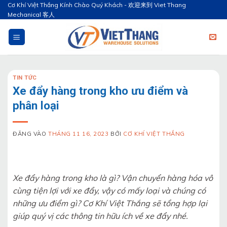
Bỏ
Cơ Khí Việt Thắng Kính Chào Quý Khách - 欢迎来到 Viet Thang
Mechanical 客人
qua
nội
dung
TIN TỨC
Xe đẩy hàng trong kho ưu điểm và
phân loại
ĐĂNG VÀO
THÁNG 11 16, 2023
BỞI
CƠ KHÍ VIỆT THẮNG
Xe đẩy hàng trong kho là gì? Vận chuyển hàng hóa vô
cùng tiện lợi với xe đẩy, vậy có mấy loại và chúng có
những ưu điểm gì? Cơ Khí Việt Thắng sẽ tổng hợp lại
giúp quý vị các thông tin hữu ích về xe đẩy nhé.