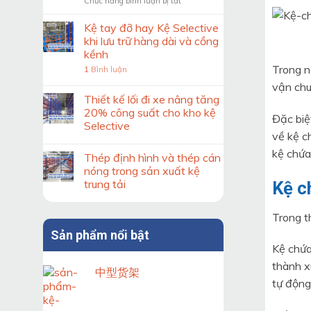
ở
Chức năng bình luận bị tắt
trước
Kiểm
khi
soát
thiết
Kệ tay đỡ hay Kệ Selective
độ
kế
khi lưu trữ hàng dài và cồng
ổn
hệ
kềnh
định
thống
Trong n
1
Bình luận
của
kệ
khung
kho
vận chu
kệ
Thiết kế lối đi xe nâng tăng
Double
20% công suất cho kho kệ
Đặc biệ
Deep
Selective
theo
về kệ c
tiêu
kệ chứa
chuẩn
Thép định hình và thép cán
nóng trong sản xuất kệ
trung tải
Kệ c
Trong t
Sản phẩm nổi bật
Kệ chứa
thành x
中型货架
tự động 