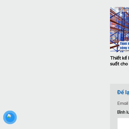
Thiết kế
suất cho 
Để l
Email
Bình 