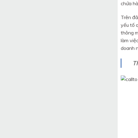
chứa hà
Trên đâ
yếu tố 
thông m
làm việ
doanh n
T