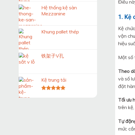
Điều nà
Hệ thống kệ sàn
Mezzanine
1. Kệ
Kệ chứa
Khung pallet thép
vận chu
hiệu su
铁架子V孔
Một số 
Theo dõ
và số l
Kệ trung tải
đặt hàn
Được xếp
Tối ưu 
hạng
5.00
5 sao
trên kệ,
Tự độn
mức cần