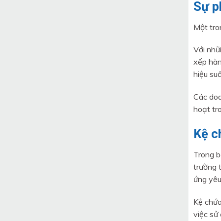
Sự p
Một tro
Với nhữ
xếp hàn
hiệu suấ
Các doa
hoạt tr
Kệ c
Trong b
trường 
ứng yêu
Kệ chứa 
việc sử