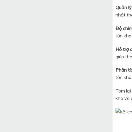
Quản lý
nhật th
Độ chín
tồn kho
Hỗ trợ 
giúp the
Phân tíc
tồn kho 
Tóm lại
kho và c