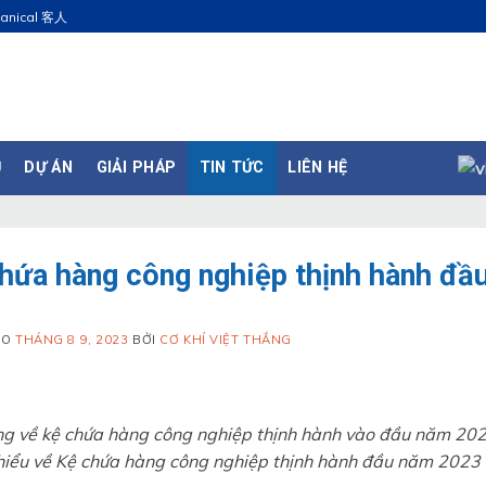
hanical 客人
Ụ
DỰ ÁN
GIẢI PHÁP
TIN TỨC
LIÊN HỆ
hứa hàng công nghiệp thịnh hành đ
ÀO
THÁNG 8 9, 2023
BỞI
CƠ KHÍ VIỆT THẮNG
g về kệ chứa hàng công nghiệp thịnh hành vào đầu năm 202
hiểu về Kệ chứa hàng công nghiệp thịnh hành đầu năm 2023 t