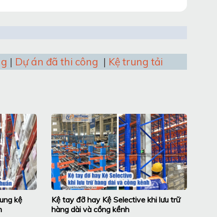
ng
|
Dự án đã thi công
|
Kệ trung tải
hung kệ
Kệ tay đỡ hay Kệ Selective khi lưu trữ
n
hàng dài và cồng kềnh