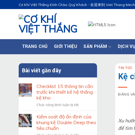
Bỏ
Cơ Khí Việt Thắng Kính Chào Quý Khách - 欢迎来到 Viet Thang Mec
qua
nội
dung
TRANG CHỦ
GIỚI THIỆU
SẢN PHẨM
DỊCH V
TIN TỨC
Bài viết gần đây
Kệ c
Checklist 15 thông tin cần
trước khi thiết kế hệ thống
ĐĂNG V
kệ kho
ở
Chức năng bình luận bị tắt
Checklist
15
Kiểm soát độ ổn định của
Xu hướn
thông
khung kệ Double Deep theo
tin
để tìm 
tiêu chuẩn
cần