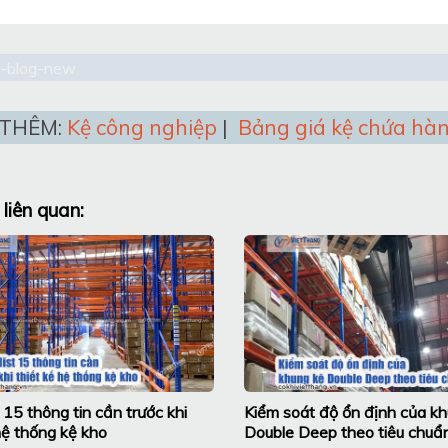
THÊM:
Kệ công nghiệp
|
Bảng giá kệ chứa hà
 liên quan:
 15 thông tin cần trước khi
Kiểm soát độ ổn định của k
hệ thống kệ kho
Double Deep theo tiêu chuẩ