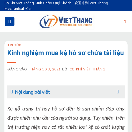
Bỏ
Cơ Khí Việt Thắng Kính Chào Quý Khách - 欢迎来到 Viet Thang
Mechanical 客人
qua
nội
dung
TIN TỨC
Kinh nghiệm mua kệ hồ sơ chứa tài liệu
ĐĂNG VÀO
THÁNG 10 3, 2021
BỞI
CƠ KHÍ VIỆT THẮNG
Nội dung bài viết
Kệ gỗ trang trí hay hồ sơ đều là sản phẩm đáp ứng
được nhiều nhu cầu của người sử dụng. Tuy nhiên, trên
thị trường hiện nay có rất nhiều loại kệ có chất lượng