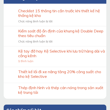
Checklist 15 thông tin cần trước khi thiết kế hệ
thống kệ kho
ở
Chức năng bình luận bị tắt
Checklist
15
Kiểm soát độ ổn định của khung kệ Double Deep
thông
theo tiêu chuẩn
tin
ở
Chức năng bình luận bị tắt
cần
Kiểm
trước
soát
Kệ tay đỡ hay Kệ Selective khi lưu trữ hàng dài và
khi
độ
thiết
cồng kềnh
ổn
kế
1
Bình luận
định
hệ
của
thống
khung
Thiết kế lối đi xe nâng tăng 20% công suất cho
kệ
kệ
kho
kho kệ Selective
Double
Deep
Thép định hình và thép cán nóng trong sản xuất
theo
tiêu
kệ trung tải
chuẩn