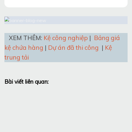
XEM THÊM:
Kệ công nghiệp
|
Bảng giá
kệ chứa hàng
|
Dự án đã thi công
|
Kệ
trung tải
Bài viết liên quan: