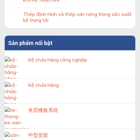
Double
Deep
Thép định hình và thép cán nóng trong sản xuất
theo
tiêu
kệ trung tải
chuẩn
Sản phẩm nổi bật
Kệ chứa hàng công nghiệp
Kệ chứa hàng
夹层楼板系统
中型货架