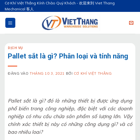
Bỏ
Cơ Khí Việt Thắng Kính Chào Quý Khách - 欢迎来到 Viet Thang
Mechanical 客人
qua
nội
dung
DỊCH VỤ
Pallet sắt là gì? Phân loại và tính năng
ĐĂNG VÀO
THÁNG 10 3, 2021
BỞI
CƠ KHÍ VIỆT THẮNG
Pallet sắt là gì? đó là những thiết bị được ứng dụng
phổ biến trong công nghiệp, đặc biệt với các doanh
nghiệp có nhu cầu chứa sản phẩm số lượng lớn. Vậy
chính xác thiết bị này có những công dụng gì? và có
bao nhiêu loai?