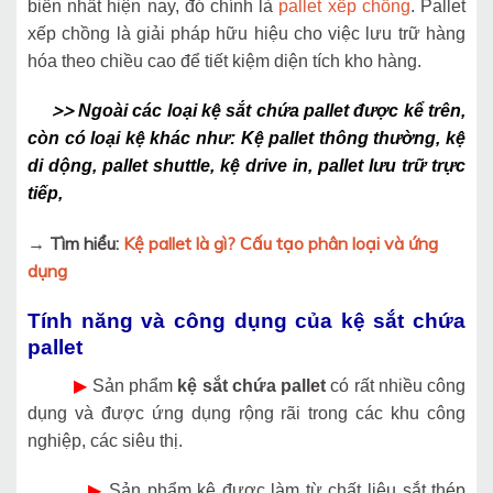
biến nhất hiện nay, đó chính là
pallet xếp chồng
. Pallet
xếp chồng là giải pháp hữu hiệu cho việc lưu trữ hàng
hóa theo chiều cao để tiết kiệm diện tích kho hàng.
>>
Ngoài các loại kệ sắt chứa pallet được kể trên,
còn có loại kệ khác như: Kệ pallet thông thường, kệ
di dộng, pallet shuttle, kệ drive in, pallet lưu trữ trực
tiếp,
→ Tìm hiểu:
Kệ pallet là gì? Cấu tạo phân loại và ứng
dụng
Tính năng và công dụng của
kệ sắt chứa
pallet
▶
Sản phẩm
kệ sắt chứa pallet
có rất nhiều công
dụng và được ứng dụng rộng rãi trong các khu công
nghiệp, các siêu thị.
▶
Sản phẩm kệ được làm từ chất liệu sắt thép