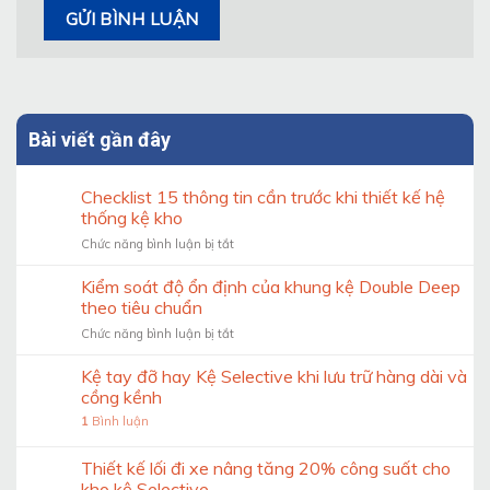
Bài viết gần đây
Checklist 15 thông tin cần trước khi thiết kế hệ
thống kệ kho
ở
Chức năng bình luận bị tắt
Checklist
15
Kiểm soát độ ổn định của khung kệ Double Deep
thông
theo tiêu chuẩn
tin
ở
Chức năng bình luận bị tắt
cần
Kiểm
trước
soát
Kệ tay đỡ hay Kệ Selective khi lưu trữ hàng dài và
khi
độ
thiết
cồng kềnh
ổn
kế
1
Bình luận
định
hệ
của
thống
khung
Thiết kế lối đi xe nâng tăng 20% công suất cho
kệ
kệ
kho
kho kệ Selective