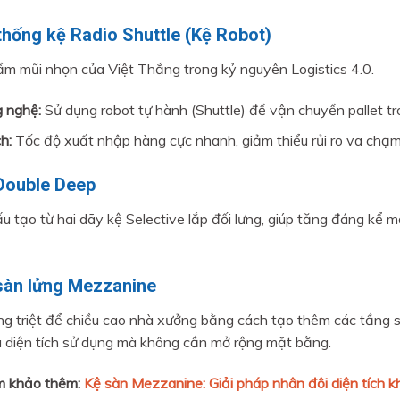
thống kệ Radio Shuttle (Kệ Robot)
m mũi nhọn của Việt Thắng trong kỷ nguyên Logistics 4.0.
 nghệ:
Sử dụng robot tự hành (Shuttle) để vận chuyển pallet t
ch:
Tốc độ xuất nhập hàng cực nhanh, giảm thiểu rủi ro va chạm
 Double Deep
u tạo từ hai dãy kệ Selective lắp đối lưng, giúp tăng đáng kể m
 sàn lửng Mezzanine
g triệt để chiều cao nhà xưởng bằng cách tạo thêm các tầng s
 diện tích sử dụng mà không cần mở rộng mặt bằng.
 khảo thêm:
Kệ sàn Mezzanine: Giải pháp nhân đôi diện tích