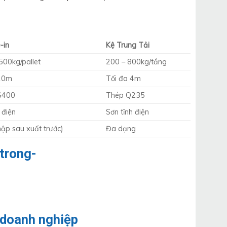
-in
Kệ Trung Tải
500kg/pallet
200 – 800kg/tầng
 10m
Tối đa 4m
S400
Thép Q235
 điện
Sơn tĩnh điện
hập sau xuất trước)
Đa dạng
 doanh nghiệp