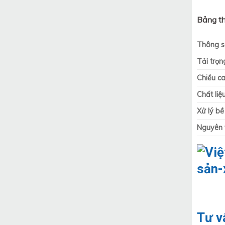
Bảng th
Thông s
Tải trọn
Chiều c
Chất liệ
Xử lý b
Nguyên 
Tư v