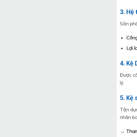
3. Hệ 
Sản phẩ
Công
Lợi í
4. Kệ
Được cấ
lý.
5. Kệ
Tận dụn
nhân ba
→ Tham