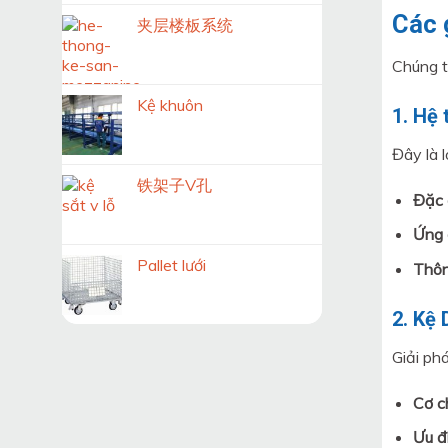
Các 
夹层楼板系统
Chúng t
Kệ khuôn
1. Hệ 
Đây là 
铁架子V孔
Đặc 
Ứng 
Pallet lưới
Thôn
2. Kệ 
Giải ph
Cơ c
Ưu đ