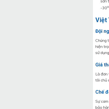
sơn 
o
-30
Việt
Đội n
Chúng t
hiện tr
sử dụng
Giá th
Là đơn 
tôi chủ
Chế đ
Sự cam 
bảo hàn