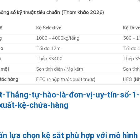
ông số kỹ thuật tiêu chuẩn (Tham khảo 2026)
ố
Kệ Selective
Kệ Drive
g
1000 – 4000kg/tầng
500 – 1
ao
Tối đa 12m
Tối đa
u
Thép SS400
Thép S
ề mặt
Sơn tĩnh điện / Mạ kẽm
Sơn tĩnh
tắc hàng
FIFO (Nhập trước xuất trước)
LIFO (N
ấn lựa chọn kệ sắt phù hợp với mô hình