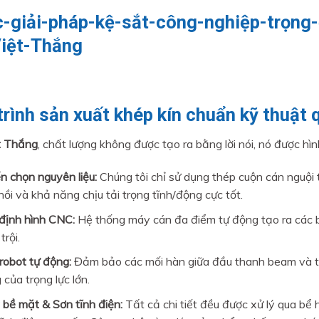
trình sản xuất khép kín chuẩn kỹ thuật 
t Thắng
, chất lượng không được tạo ra bằng lời nói, nó được hì
n chọn nguyên liệu:
Chúng tôi chỉ sử dụng thép cuộn cán nguộ
hồi và khả năng chịu tải trọng tĩnh/động cực tốt.
định hình CNC:
Hệ thống máy cán đa điểm tự động tạo ra các b
trội.
robot tự động:
Đảm bảo các mối hàn giữa đầu thanh beam và ta
của trọng lực lớn.
ý bề mặt & Sơn tĩnh điện:
Tất cả chi tiết đều được xử lý qua bể 