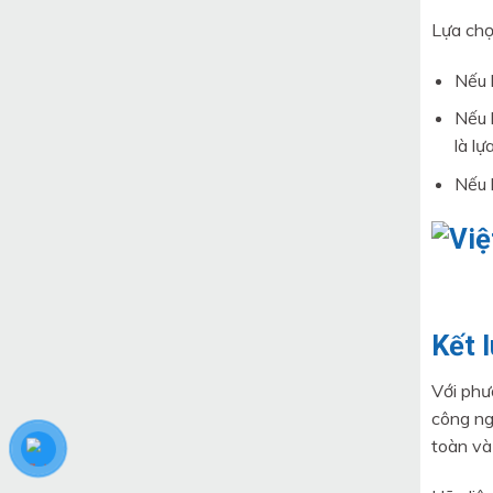
Lựa chọ
Nếu 
Nếu 
là lự
Nếu 
Kết 
Với ph
công ng
toàn và