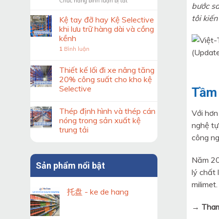
ở
Chức năng bình luận bị tắt
trước
bước sa
Kiểm
khi
tôi kiế
soát
thiết
Kệ tay đỡ hay Kệ Selective
độ
kế
khi lưu trữ hàng dài và cồng
ổn
hệ
kềnh
định
thống
1
Bình luận
của
kệ
khung
kho
kệ
Thiết kế lối đi xe nâng tăng
Double
20% công suất cho kho kệ
Deep
Selective
Tầm 
theo
tiêu
chuẩn
Thép định hình và thép cán
Với hơn
nóng trong sản xuất kệ
nghệ tự
trung tải
công ng
Năm 202
Sản phẩm nổi bật
lý chất
milimet.
托盘 - ke de hang
→ Tham