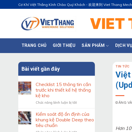
Bỏ
Cơ Khí Việt Thắng Kính Chào Quý Khách - 欢迎来到 Viet Thang Mec
qua
nội
dung
TRANG CHỦ
GIỚI THIỆU
SẢN PHẨM
DỊCH V
TIN TỨC
Bài viết gần đây
Việt
(Upd
Checklist 15 thông tin cần
trước khi thiết kế hệ thống
kệ kho
ở
ĐĂNG V
Chức năng bình luận bị tắt
Checklist
15
Kiểm soát độ ổn định của
thông
khung kệ Double Deep theo
tin
tiêu chuẩn
Hơn 10 
cần