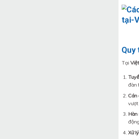
Quy 
Tại
Việ
Tuyể
đàn 
Cán 
vượt 
Hàn 
động 
Xử l