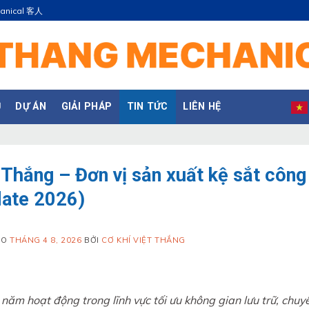
hanical 客人
Ụ
DỰ ÁN
GIẢI PHÁP
TIN TỨC
LIÊN HỆ
 Thắng – Đơn vị sản xuất kệ sắt công
ate 2026)
ÀO
THÁNG 4 8, 2026
BỞI
CƠ KHÍ VIỆT THẮNG
năm hoạt động trong lĩnh vực tối ưu không gian lưu trữ, chuy