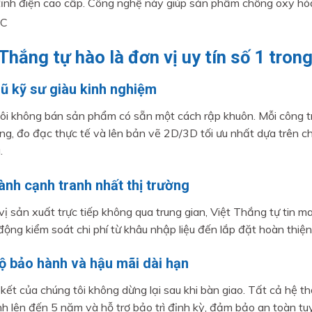
tĩnh điện cao cấp. Công nghệ này giúp sản phẩm chống oxy hóa
C
 Thắng tự hào là đơn vị uy tín số 1 tro
gũ kỹ sư giàu kinh nghiệm
ôi không bán sản phẩm có sẵn một cách rập khuôn. Mỗi công tr
ạng, đo đạc thực tế và lên bản vẽ 2D/3D tối ưu nhất dựa trên 
.
ành cạnh tranh nhất thị trường
vị sản xuất trực tiếp không qua trung gian, Việt Thắng tự tin 
 động kiểm soát chi phí từ khâu nhập liệu đến lắp đặt hoàn thiện
ộ bảo hành và hậu mãi dài hạn
kết của chúng tôi không dừng lại sau khi bàn giao. Tất cả hệ 
h lên đến 5 năm và hỗ trợ bảo trì định kỳ, đảm bảo an toàn tuy