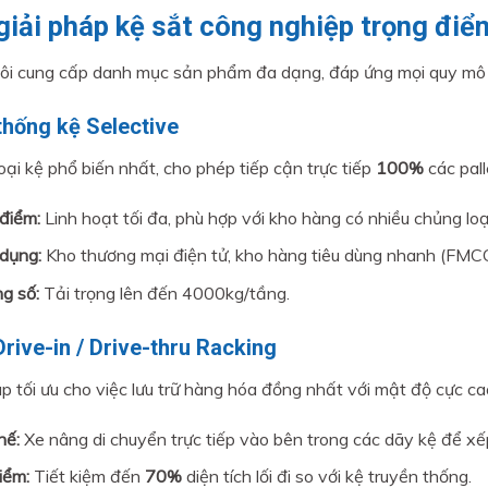
giải pháp kệ sắt công nghiệp trọng điể
ôi cung cấp danh mục sản phẩm đa dạng, đáp ứng mọi quy mô k
thống kệ Selective
loại kệ phổ biến nhất, cho phép tiếp cận trực tiếp
100%
các pall
điểm:
Linh hoạt tối đa, phù hợp với kho hàng có nhiều chủng lo
dụng:
Kho thương mại điện tử, kho hàng tiêu dùng nhanh (FMCG
g số:
Tải trọng lên đến 4000kg/tầng.
Drive-in / Drive-thru Racking
áp tối ưu cho việc lưu trữ hàng hóa đồng nhất với mật độ cực ca
hế:
Xe nâng di chuyển trực tiếp vào bên trong các dãy kệ để x
iểm:
Tiết kiệm đến
70%
diện tích lối đi so với kệ truyền thống.