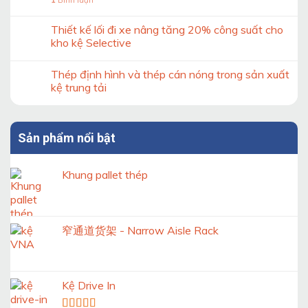
1
Bình luận
định
hệ
của
thống
khung
Thiết kế lối đi xe nâng tăng 20% công suất cho
kệ
kệ
kho
kho kệ Selective
Double
Deep
Thép định hình và thép cán nóng trong sản xuất
theo
tiêu
kệ trung tải
chuẩn
Sản phẩm nổi bật
Khung pallet thép
窄通道货架 - Narrow Aisle Rack
Kệ Drive In