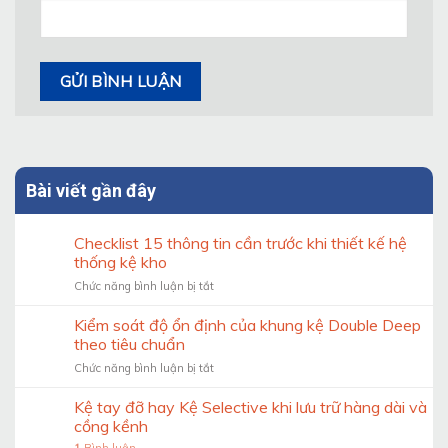
Bài viết gần đây
Checklist 15 thông tin cần trước khi thiết kế hệ
thống kệ kho
ở
Chức năng bình luận bị tắt
Checklist
15
Kiểm soát độ ổn định của khung kệ Double Deep
thông
theo tiêu chuẩn
tin
ở
Chức năng bình luận bị tắt
cần
Kiểm
trước
soát
Kệ tay đỡ hay Kệ Selective khi lưu trữ hàng dài và
khi
độ
thiết
cồng kềnh
ổn
kế