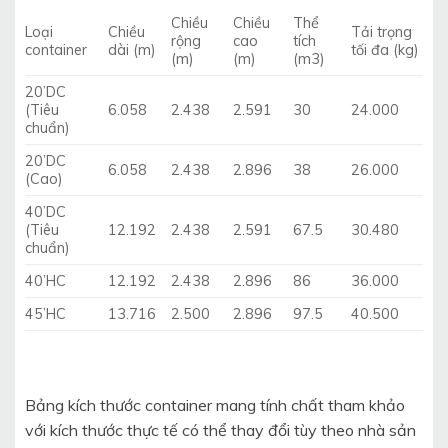
Chiều
Chiều
Thể
Loại
Chiều
Tải trọng
rộng
cao
tích
container
dài (m)
tối đa (kg)
(m)
(m)
(m3)
20’DC
(Tiêu
6.058
2.438
2.591
30
24.000
chuẩn)
20’DC
6.058
2.438
2.896
38
26.000
(Cao)
40’DC
(Tiêu
12.192
2.438
2.591
67.5
30.480
chuẩn)
40’HC
12.192
2.438
2.896
86
36.000
45’HC
13.716
2.500
2.896
97.5
40.500
Bảng kích thước container mang tính chất tham khảo
với kích thước thực tế có thể thay đổi tùy theo nhà sản