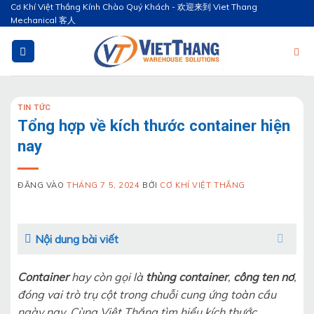
Bỏ
Cơ Khí Việt Thắng Kính Chào Quý Khách - 欢迎来到 Viet Thang
Mechanical 客人
qua
nội
dung
TIN TỨC
Tổng hợp về kích thước container hiện
nay
ĐĂNG VÀO
THÁNG 7 5, 2024
BỞI
CƠ KHÍ VIỆT THẮNG
Nội dung bài viết
Container
hay còn gọi là
thùng container
,
công ten nơ
,
đóng vai trò trụ cột trong chuỗi cung ứng toàn cầu
ngày nay. Cùng Việt Thắng tìm hiểu kích thước