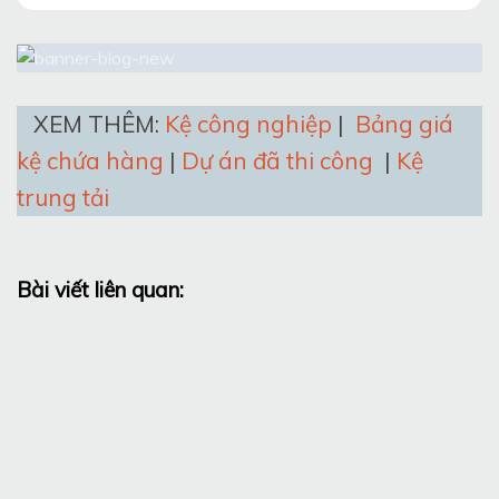
XEM THÊM:
Kệ công nghiệp
|
Bảng giá
kệ chứa hàng
|
Dự án đã thi công
|
Kệ
trung tải
Bài viết liên quan: