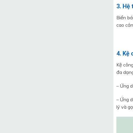
3. Hệ 
Biển bá
cao cản
4. Kệ
Kệ công
đa dạng
– Ứng d
– Ứng d
lý và g