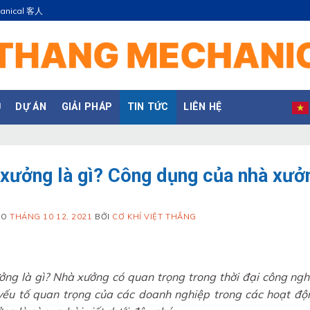
hanical 客人
Ụ
DỰ ÁN
GIẢI PHÁP
TIN TỨC
LIÊN HỆ
xưởng là gì? Công dụng của nhà xưở
ÀO
THÁNG 10 12, 2021
BỞI
CƠ KHÍ VIỆT THẮNG
ng là gì? Nhà xưởng có quan trọng trong thời đại công nghệ
yếu tố quan trọng của các doanh nghiệp trong các hoạt độn