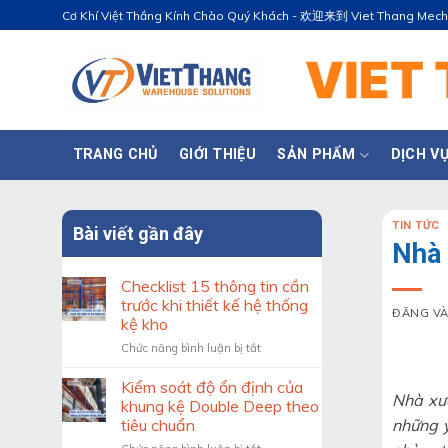
Bỏ
Cơ Khí Việt Thắng Kính Chào Quý Khách - 欢迎来到 Viet Thang Mec
qua
nội
dung
TRANG CHỦ
GIỚI THIỆU
SẢN PHẨM
DỊCH V
TIN TỨC
Bài viết gần đây
Nhà 
Checklist 15 thông tin cần
trước khi thiết kế hệ thống
ĐĂNG V
kệ kho
ở
Chức năng bình luận bị tắt
Checklist
15
Kiểm soát độ ổn định của
Nhà xưở
thông
khung kệ Double Deep theo
tin
những 
tiêu chuẩn
cần