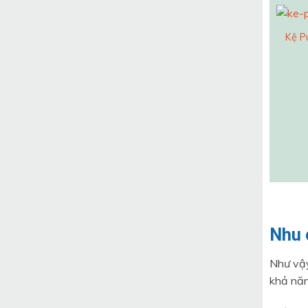
Kệ P
Nhu 
Như vậy
khả năn