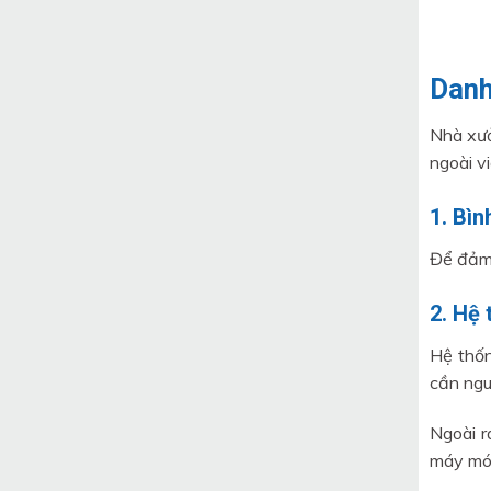
Danh
Nhà xưở
ngoài v
1. Bì
Để đảm 
2. Hệ 
Hệ thốn
cần ngu
Ngoài r
máy m