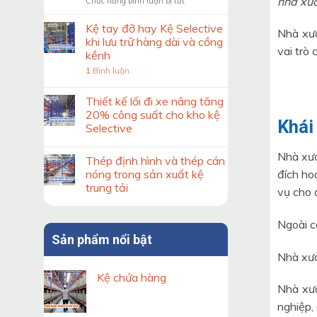
nhà xưở
ở
Chức năng bình luận bị tắt
trước
Kiểm
khi
soát
thiết
Kệ tay đỡ hay Kệ Selective
Nhà xưở
độ
kế
khi lưu trữ hàng dài và cồng
ổn
hệ
vai trò
kềnh
định
thống
1
Bình luận
của
kệ
khung
kho
kệ
Thiết kế lối đi xe nâng tăng
Double
20% công suất cho kho kệ
Deep
Khái
Selective
theo
tiêu
Nhà xưở
chuẩn
Thép định hình và thép cán
đích ho
nóng trong sản xuất kệ
trung tải
vụ cho 
Ngoài c
Sản phẩm nổi bật
Nhà xưở
Kệ chứa hàng
Nhà xưở
nghiệp,