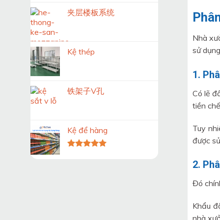
夹层楼板系统
Phân
Nhà xưở
sử dụng
Kệ thép
1. Phâ
铁架子V孔
Có lẽ đ
tiền ch
Tuy nhi
Kệ để hàng
được sử
Được xếp
hạng
5.00
2. Ph
5 sao
Đó chín
Khẩu độ
nhà xưở