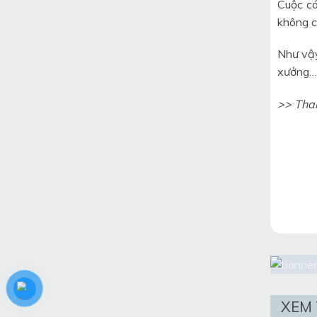
Cuộc cá
không c
Như vậy
xưởng…
>> Tha
XEM 