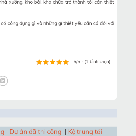
à xưởng, kho bãi, kho chữa trở thành tối cần thiết
có công dụng gì và những gì thiết yếu cần có đối với
5/5 - (1 bình chọn)
ng
|
Dự án đã thi công
|
Kệ trung tải