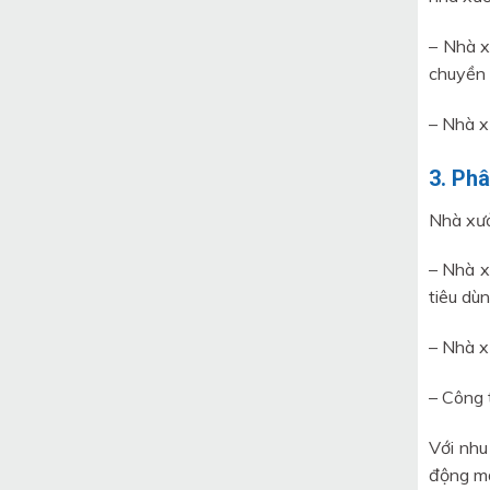
– Nhà x
chuyền
– Nhà x
3. Ph
Nhà xưở
– Nhà x
tiêu dùn
– Nhà x
– Công 
Với nhu
động m